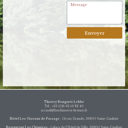
Envoyer
Thierry Bongarts Lebbe
Tel : +33 (0)6 62 16 82 40
accueil@leschimeres-brenne.fr
Hôtel Les Oiseaux de Passage
: 54 rue Grande, 36800 Saint-Gaultier
Restaurant Les Chimères :
1 place de l’Hôtel de Ville, 36800 Saint-Gaultier