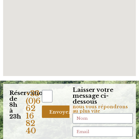
Laisser votre
Réservation
+33
message ci-
de
(0)6
dessous
8h
62
nous vous répondrons
à
au plus vite
Envoyez
16
23h
82
40